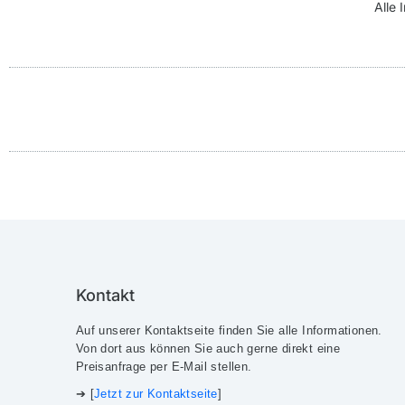
Alle 
Estrem
Tropi
Rain
Verde
Copa
Rain
Pata
Rain
Via
Cop
Imp
Rai
Est
Pat
Ner
Bia
Pat
Bel
Co
Im
Ra
Im
Bi
Es
Ne
V
V
R
C
B
V
V
E
Sie befinden sich hier:
Kontakt
Auf unserer Kontaktseite finden Sie alle Informationen.
Von dort aus können Sie auch gerne direkt eine
Preisanfrage per E-Mail stellen.
➔ [
Jetzt zur Kontaktseite
]