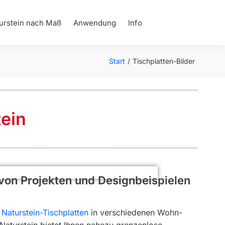
urstein nach Maß
Anwendung
Info
Sie befinden sich hier:
Start
Tischplatten-Bilder
tein
 von Projekten und Designbeispielen
e
Naturstein-Tischplatten
in verschiedenen Wohn-