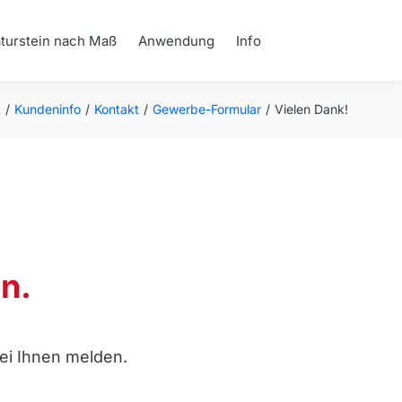
turstein nach Maß
Anwendung
Info
befinden sich hier:
t
Kundeninfo
Kontakt
Gewerbe-Formular
Vielen Dank!
n.
ei Ihnen melden.